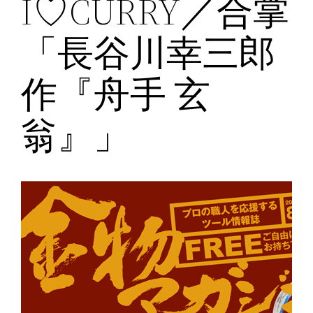
I♡CURRY／合掌
「長谷川幸三郎
作『舟手 玄
翁』」