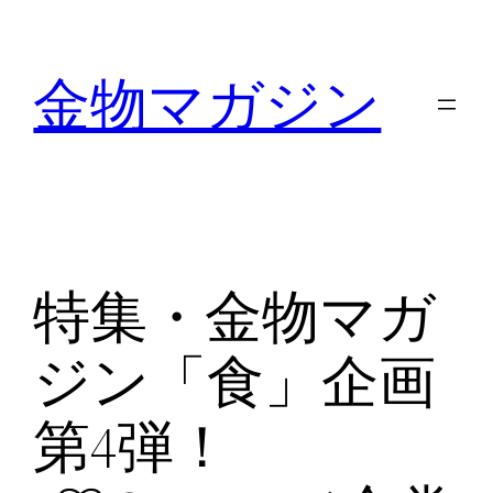
内
容
金物マガジン
を
ス
キ
ッ
プ
特集・金物マガ
ジン「食」企画
第4弾！