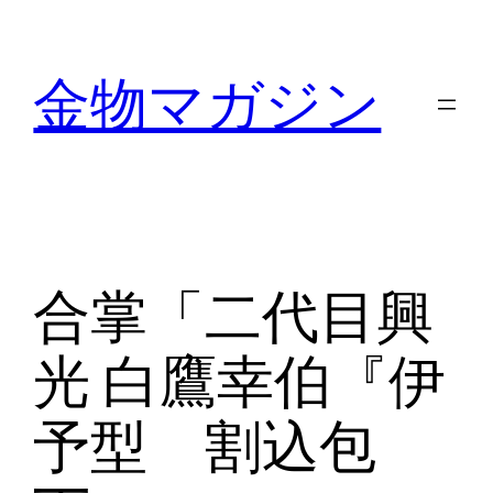
内
容
金物マガジン
を
ス
キ
ッ
プ
合掌「二代目興
光 白鷹幸伯『伊
予型 割込包