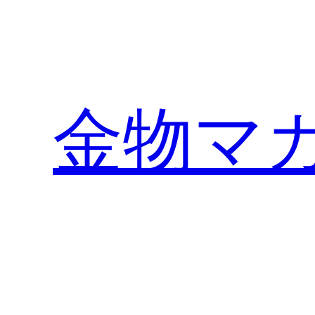
内
容
を
ス
キ
金物マ
ッ
プ