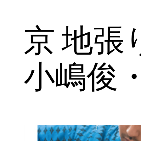
京 地
小嶋俊