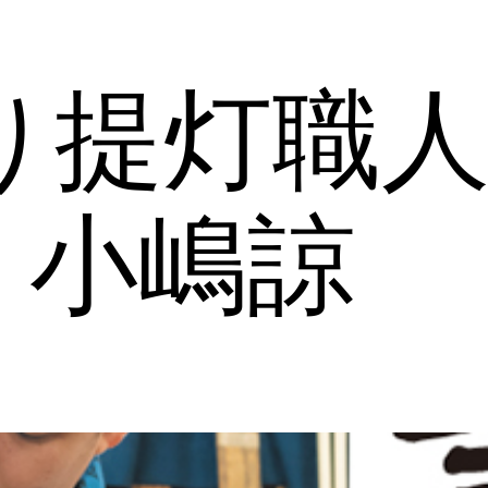
張り提灯職
・小嶋諒