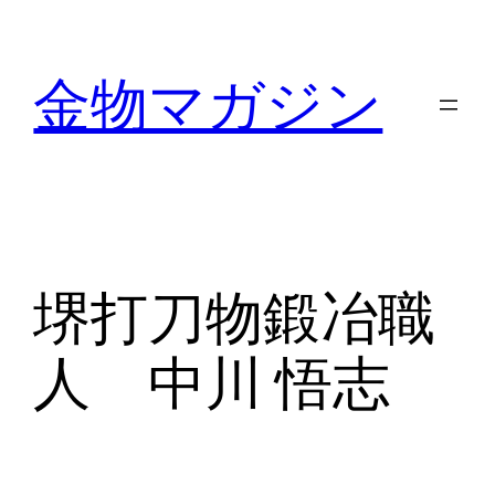
内
容
金物マガジン
を
ス
キ
ッ
プ
堺打刀物鍛冶職
人 中川 悟志